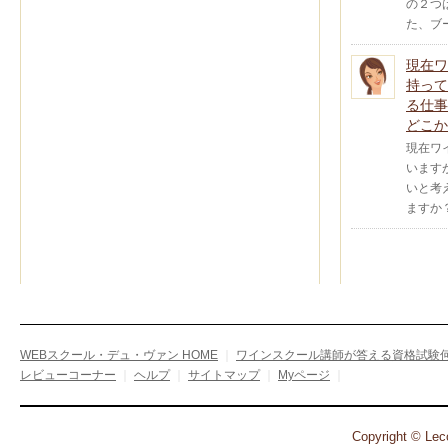
の２つ
た、ブ
現在ワ
持って
る仕事
どこか
現在ワ
います
いと考
ますか
WEBスクール・デュ・ヴァン HOME
｜
ワインスクール講師が答える資格試験何
レビューコーナー
｜
ヘルプ
｜
サイトマップ
｜
Myページ
｜
Copyright © Leco