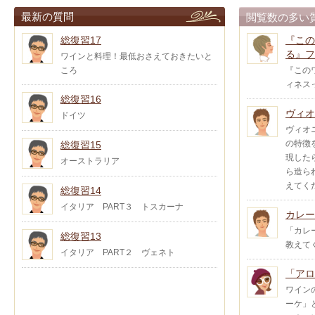
最新の質問
閲覧数の多い
総復習17
『この
る』フ
ワインと料理！最低おさえておきたいと
ころ
『この
ィネス
総復習16
ヴィオ
ドイツ
ヴィオ
の特徴
総復習15
現した
オーストラリア
ら造ら
えてく
総復習14
イタリア PART３ トスカーナ
カレー
「カレ
総復習13
教えて
イタリア PART２ ヴェネト
「アロ
ワイン
ーケ」