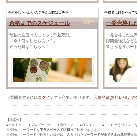
今何をしたらいいの？そんな時はコチラ！
合格者は何をやって
合格までのスケジュール
一発合格し
勉強の進度は人によって千差万別。
一発合格した先
『今！何をしたら良い？』
隙間勉強法など
迷った時はこちらへ！
皆さんをサポー
※質問をするには
ログイン
する必要があります。
会員登録(無料)がまだ
【検索例】
●ボルドー ●ブルゴーニュ ●赤ワイン ●白ワイン ●～～に合うワイン 
※複数のキーワードを
半角スペースで区切って
検索できます。
※複数のキーワードで検索した場合は、
入力されたキーワードが全て含まれる記事
を