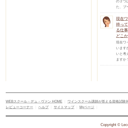
の２つ
た、ブ
現在ワ
持って
る仕事
どこか
現在ワ
います
いと考
ますか
WEBスクール・デュ・ヴァン HOME
｜
ワインスクール講師が答える資格試験何
レビューコーナー
｜
ヘルプ
｜
サイトマップ
｜
Myページ
｜
Copyright © Leco