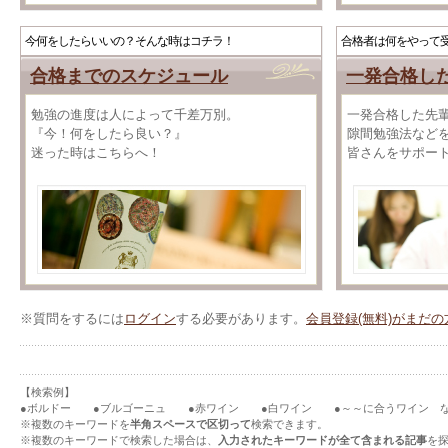
今何をしたらいいの？そんな時はコチラ！
合格者は何をやって
合格までのスケジュール
一発合格し
勉強の進度は人によって千差万別。
一発合格した先
『今！何をしたら良い？』
隙間勉強法など
迷った時はこちらへ！
皆さんをサポー
※質問をするには
ログイン
する必要があります。
会員登録(無料)がまだ
【検索例】
●ボルドー ●ブルゴーニュ ●赤ワイン ●白ワイン ●～～に合うワイン 
※複数のキーワードを
半角スペースで区切って
検索できます。
※複数のキーワードで検索した場合は、
入力されたキーワードが全て含まれる記事
を