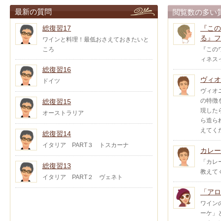
最新の質問
閲覧数の多い
総復習17
『この
る』フ
ワインと料理！最低おさえておきたいと
ころ
『この
ィネス
総復習16
ヴィオ
ドイツ
ヴィオ
の特徴
総復習15
現した
オーストラリア
ら造ら
えてく
総復習14
イタリア PART３ トスカーナ
カレー
「カレ
総復習13
教えて
イタリア PART２ ヴェネト
「アロ
ワイン
ーケ」