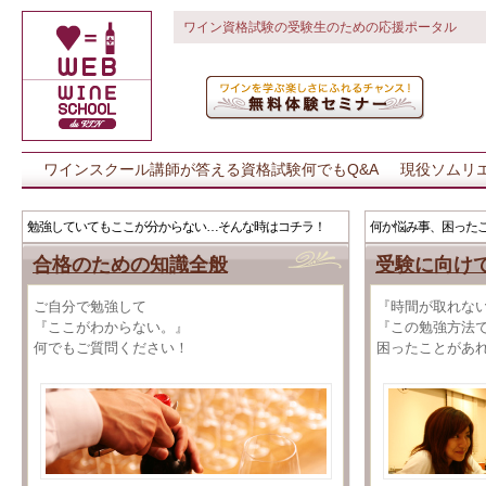
ワイン資格試験の受験生のための応援ポータル
ワインスクール講師が答える資格試験何でもQ&A
現役ソムリ
勉強していてもここが分からない…そんな時はコチラ！
何か悩み事、困った
合格のための知識全般
受験に向け
ご自分で勉強して
『時間が取れな
『ここがわからない。』
『この勉強方法
何でもご質問ください！
困ったことがあ